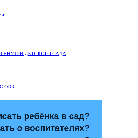
ии
 ВНУТРИ ДЕТСКОГО САДА
С ОВЗ
исать ребёнка в сад?
зать о воспитателях?