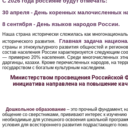
С 2026 года россияне будут отмечать:
30 апреля - День коренных малочисленных 
8 сентября - День языков народов России.
Наша страна исторически сложилась как многонациональ
Главная задача национа
исторического развития.
страны и этнокультурного развития общностей и регионо
состав населения России характеризуется следующим соо
— примерно 20% населения. Среди многочисленных этнич
даргинцы, казахи. Кроме перечисленных народов, на тер
государством с богатым культурным наследием.
Министерством просвещения Российской 
инициатива направлена на повышение кач
Дошкольное образование
–
это прочный фундамент, н
общение со сверстниками, прививают интерес к изучению
необходимые для успешного освоения школьной программ
условия для всестороннего развития подрастающего пок