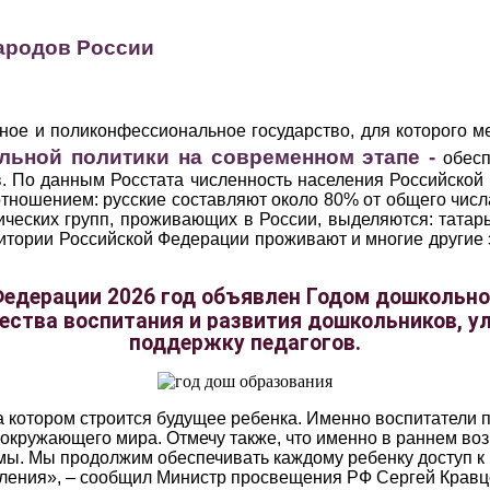
народов России
ное и поликонфессиональное государство, для которого 
льной политики на современном этапе -
обесп
в. По данным Росстата численность населения Российской
тношением: русские составляют около 80% от общего числ
еских групп, проживающих в России, выделяются: татары
ритории Российской Федерации проживают и многие другие 
Федерации
2026 год объявлен Годом дошкольно
ества воспитания и развития дошкольников, у
поддержку педагогов.
а котором строится будущее ребенка. Именно воспитатели 
 окружающего мира. Отмечу также, что именно в раннем во
ы. Мы продолжим обеспечивать каждому ребенку доступ к
оления», – сообщил Министр просвещения РФ Сергей Кравц