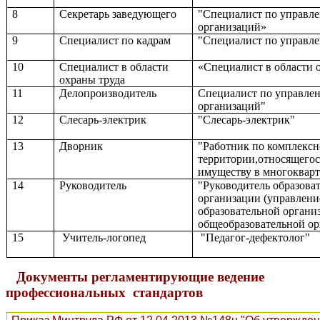
8
Секретарь заведующего
"Специалист по управл
организаций»
9
Специалист по кадрам
"Специалист по управл
10
Специалист в области
«Специалист в области 
охраны труда
11
Делопроизводитель
Специалист по управле
организаций"
12
Слесарь-электрик
"Слесарь-электрик"
13
Дворник
"Работник по комплексн
территории,относящегос
имуществу в многоквар
14
Руководитель
"Руководитель образова
организации (управлен
образовательной органи
общеобразовательной ор
15
Учитель-логопед
"Педагог-дефектолог"
Документы регламентирующие ведение
профессиональных стандартов