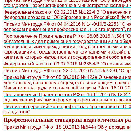
Приказ Минтруда РФ от 12.04.2013 №148н "Об утвержде
стандартов" (зарегистрировано в Министерстве юстиции Р
Федеральный закон от 02.02.2015 №122-ФЗ "О внесении и
Федерального закона "Об образовании в Российской Фед
Письмо Минтруда РФ от 04.04.2016 N 14-0/10/В-2253 "О
вопросам применения профессиональных стандартов", в
Постановление Правительства РФ от 26.06.2016 №584 "О
обязательных для применения государственными внебю
муниципальными учреждениями, государственными или 
корпорациями, государственными компаниями и хозяйств
капитале которых находится в государственной собствен
Федеральный закон от 03.07.2016 №238-ФЗ "О независим
Письмо Минтруда РФ от от 22 .04. 2016 N 14-3/В-381 "О
Приказ Минтруда РФ от 05.08.2016 № 422н О внесении из
дошкольном, начальном общем, основном общем, среднем
Министерства труда и социальной защиты РФ от 18.10. 20
Постановление Правительства РФ от 16.11.2016 № 1204
оценки квалификации в форме профессионального экзам
Письмо общероссийского профсоюза образования от 10.
стандартов"
Профессиональные стандарты педагогических р
Приказ Минтруда РФ от 18.10.2013 №544н Об утверждении