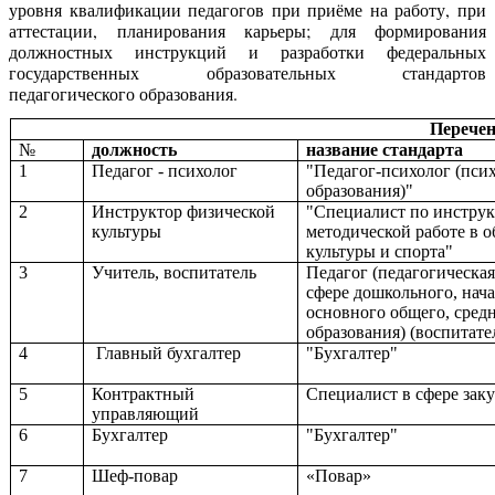
уровня квалификации педагогов при приёме на работу, при
аттестации, планирования карьеры; для формирования
должностных инструкций и разработки федеральных
государственных образовательных стандартов
педагогического образования.
Перечен
№
должность
название стандарта
1
Педагог - психолог
"Педагог-психолог (псих
образования)"
2
Инструктор физической
"Специалист по инстру
культуры
методической работе в 
культуры и спорта"
3
Учитель, воспитатель
Педагог (педагогическая
сфере дошкольного, нач
основного общего, сред
образования) (воспитате
4
Главный бухгалтер
"Бухгалтер"
5
Контрактный
Специалист в сфере зак
управляющий
6
Бухгалтер
"Бухгалтер"
7
Шеф-повар
«Повар»