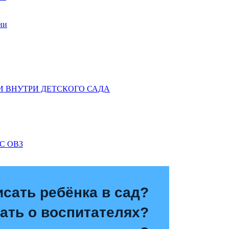
ии
 ВНУТРИ ДЕТСКОГО САДА
С ОВЗ
исать ребёнка в сад?
зать о воспитателях?